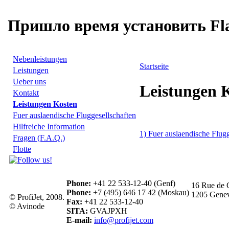
Пришло время установить Fla
Nebenleistungen
Startseite
Leistungen
Ueber uns
Leistungen 
Kontakt
Leistungen Kosten
Fuer auslaendische Fluggesellschaften
Hilfreiche Information
1) Fuer auslaendische Flugg
Fragen (F.A.Q.)
Flotte
Phone:
+41 22 533-12-40 (Genf)
16 Rue de 
Phone:
+7 (495) 646 17 42 (Moskau)
1205 Genev
© ProfiJet, 2008.
Fax:
+41 22 533-12-40
© Avinode
SITA:
GVAJPXH
E-mail:
info@profijet.com