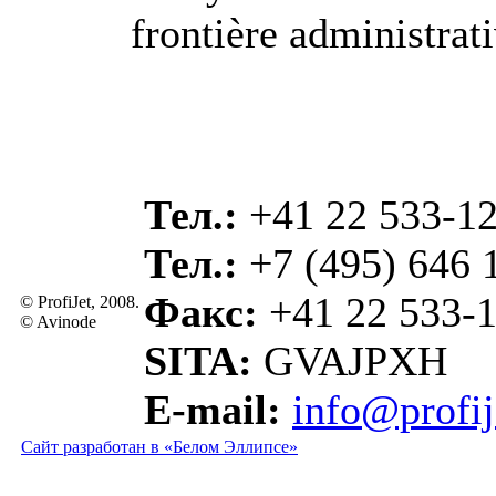
frontière administrat
Тел.:
+41 22 533-12
Тел.:
+7 (495) 646 
Факс:
+41 22 533-1
© ProfiJet, 2008.
© Avinode
SITA:
GVAJPXH
E-mail:
info@profi
Сайт разработан в «Белом Эллипсе»