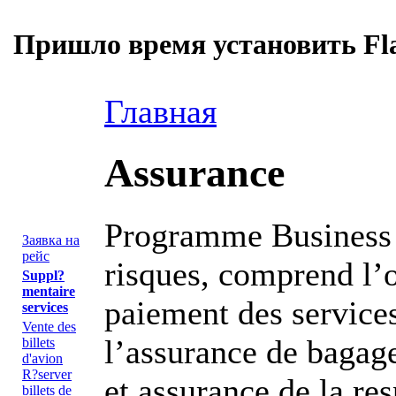
Пришло время установить Fla
Главная
Assurance
Programme Business T
Заявка на
рейс
risques, comprend l’o
Suppl?
mentaire
paiement des service
services
Vente des
l’assurance de bagage
billets
d'avion
R?server
et assurance de la res
billets de