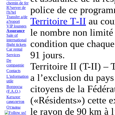
chemin de fer
police de ce programm
R?server de
l'h?tel
Transfer a/de
Territoire Т-II
au cour
a?roport
VIP lounges
le nombre non limité
Assurance
Sale of
international
condition que chaque
flight tickets
Car rental
91 jours.
Services
De
Territoire II (T-II) 
compagnie
Contacts
a l’exclusion du pays
L'information
utile
citoyens de la Fédéra
Вопросы
(F.A.Q.)
(«Résidents») cette e
Каталог
самолетов
Отзывы
le rayon de 90 km à l’